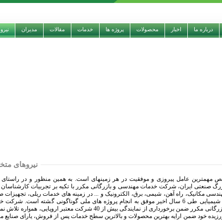
درباره ما
اخبار
محصولات
پروژه ها
خدمات
مقالات
مدیران
نیرو
نیروهای مت
 مهمترین عامل پیروزی و موفقیت در هر زمینه‏ای است. به همین منظور و در راستای ا
زرگ صنعتی ایران، شرکت خدمات مهندسی و بازرگانی مکرر با تکیه بر تجربیات کارشناسان 
دسی مکانیک، راه آهن، شیمی، برق، الکترونیک و ... در زمینه های خدمات ریلی، تجهیزات ص
د شیمیایی طی
6
سال اخیر موفق به انجام پروژه های ملی گوناگونی گشته است. شرکت خ
رگانی مکرر ضمن برخورداری از نمایندگی بیش از
40
شرکت معتبر اروپایی، همواره تلاش نمو
زیده خود ضمن ارایه بهترین محصولات و بالاترین سطح خدمات پس از فروش، یارای صنایع م